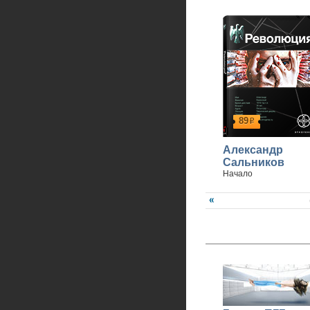
89
р
Александр
Сальников
Начало