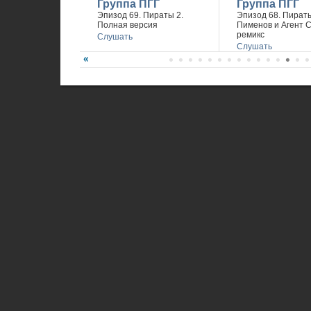
Группа ПГГ
Группа ПГГ
Эпизод 69. Пираты 2.
Эпизод 68. Пираты
Полная версия
Пименов и Агент 
ремикс
Слушать
Слушать