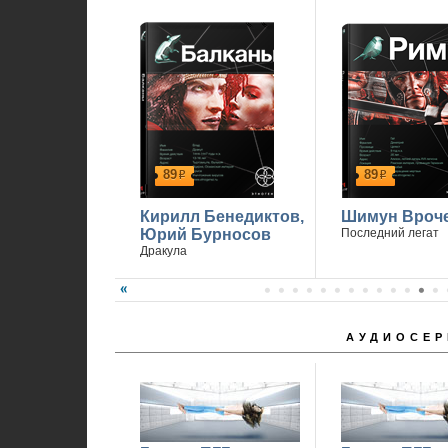
89
89
р
р
Кирилл Бенедиктов,
Шимун Вроч
Юрий Бурносов
Последний легат
Дракула
АУДИОСЕР