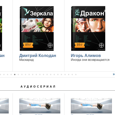
89
89
р
р
ан
Дмитрий Колодан
Игорь Алимов
Маскарад
Иногда они возвращаются
АУДИОСЕРИАЛ