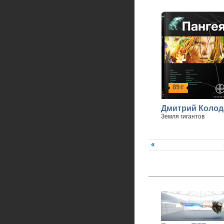
89
р
Дмитрий Колод
Земля гигантов