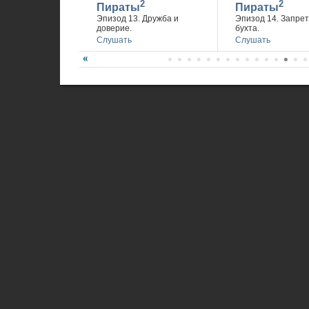
2
2
Пираты
Пираты
Эпизод 13. Дружба и
Эпизод 14. Запре
доверие.
бухта.
Слушать
Слушать