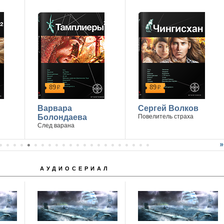
89
89
р
р
Варвара
Сергей Волков
Болондаева
Повелитель страха
След варана
АУДИОСЕРИАЛ