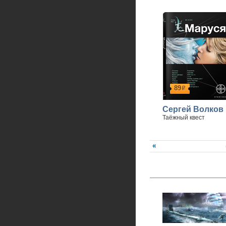
89
р
Сергей Волков
Таёжный квест