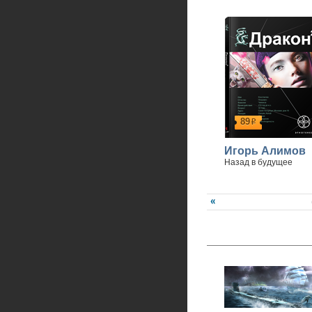
89
р
Игорь Алимов
Назад в будущее