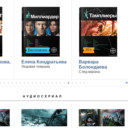
89
Бесплатно
р
кова,
Елена Кондратьева
Варвара
Ледовая ловушка
Болондаева
След варана
АУДИОСЕРИАЛ