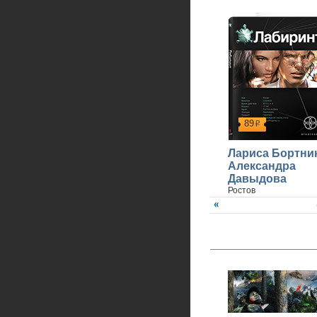
89
р
Лариса Бортни
Александра
Давыдова
Ростов