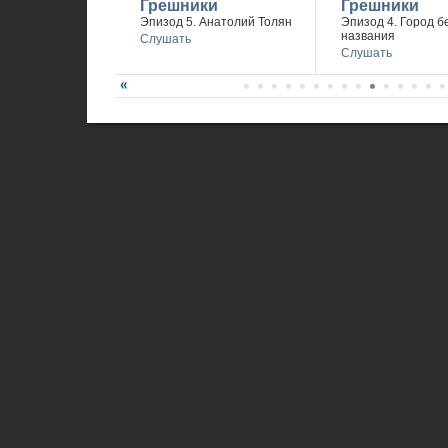
Грешники
Грешники
Эпизод 5. Анатолий Толян
Эпизод 4. Город б
названия
Слушать
Слушать