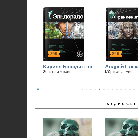
89
89
р
р
Кирилл Бенедиктов
Андрей Плех
Золото и кокаин
Мёртвая армия
АУДИОСЕР