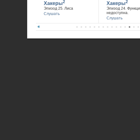
2
2
Хакеры
Хакеры
Эпизод 25. Лиса
Эпизод 24. Функц
недоступна.
Слушать
Слушать