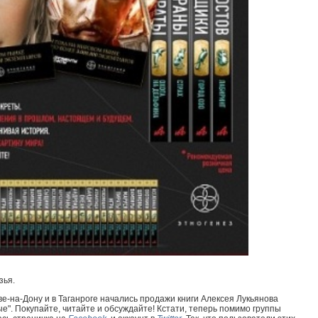
зья.
ве-на-Дону и в Таганроге начались продажи книги Алексея Лукьянова
е". Покупайте, читайте и обсуждайте! Кстати, теперь помимо группы