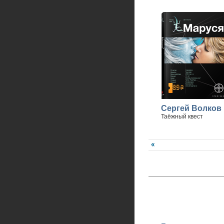
89
р
Сергей Волков
Таёжный квест