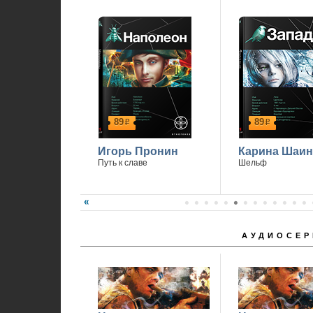
1
89
89
р
р
Игорь Пронин
Карина Шаин
Путь к славе
Шельф
АУДИОСЕР