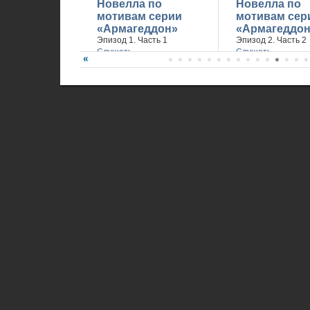
Новелла по
Новелла по
мотивам серии
мотивам сер
«Армагеддон»
«Армагеддон
Эпизод 1. Часть 1
Эпизод 2. Часть 2
Слушать
Слушать