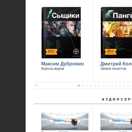
89
89
р
р
Максим Дубровин
Дмитрий Кол
Король воров
Земля гигантов
АУДИОСЕР