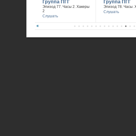
Группа ПГГ
Группа ПГГ
Эпизод 77. Часы 2. Хакеры
Эпизод 78. Часы. 
2
Слушать
Слушать