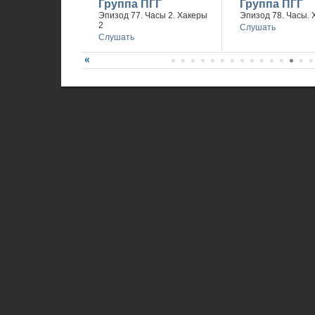
Группа ПГГ
Группа ПГГ
Эпизод 77. Часы 2. Хакеры
Эпизод 78. Часы. 
2
Слушать
Слушать