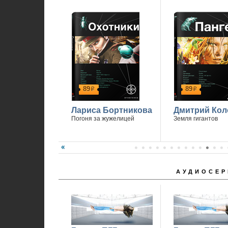
1
89
89
р
р
Лариса Бортникова
Дмитрий Кол
Погоня за жужелицей
Земля гигантов
АУДИОСЕР