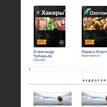
89
89
р
р
Александр
Лариса Борт
Чубарьян
Авантюристы
Паутина
АУДИОСЕР