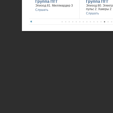
Группа ПГГ
Группа ПГГ
Эпизод 81. Миллиардер 3
Эпизод 80. Элект
пульс 2. Хакеры 2
Слушать
Слушать