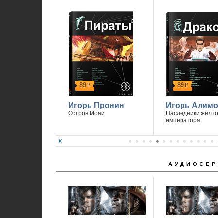
89
89
р
р
Игорь Пронин
Игорь Алимо
Остров Моаи
Наследники желто
императора
АУДИОСЕР