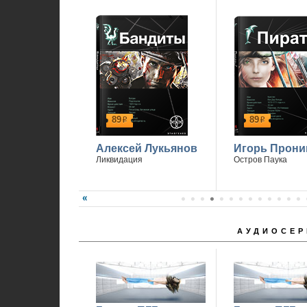
89
89
р
р
Алексей Лукьянов
Игорь Прони
Ликвидация
Остров Паука
АУДИОСЕР