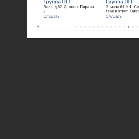
Группа ПГГ
Группа ПГГ
Эпизод 62. Демоны. Пираты
Эпизод 64. КЧ - С
2
тебе в ответ. Хаке
Слушать
Слушать