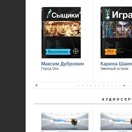
П
89
Бесплатно
р
Максим Дубровин
Карина Шаин
Город Озо
Змеиный остров
АУДИОСЕР