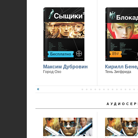
1
89
Бесплатно
р
Максим Дубровин
Кирилл Бене
Город Озо
Тень Зигфрида
АУДИОСЕР