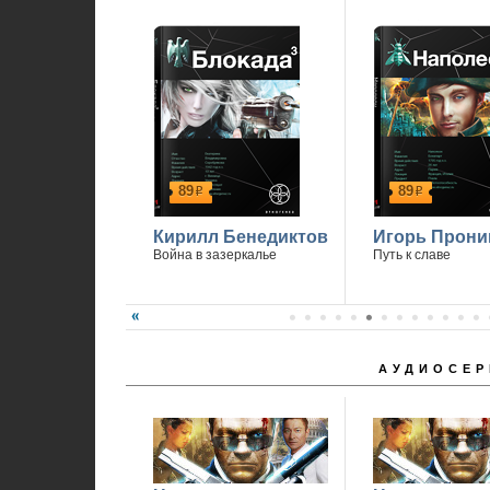
1
89
89
р
р
Кирилл Бенедиктов
Игорь Прони
Война в зазеркалье
Путь к славе
АУДИОСЕР