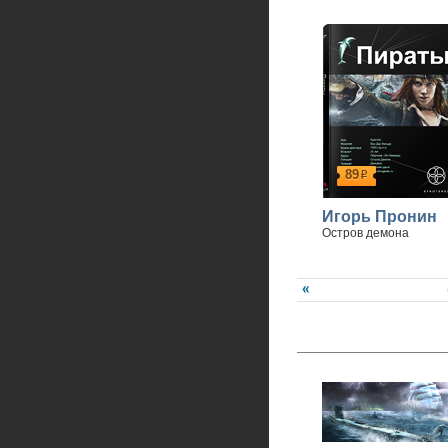
89
р
Игорь Пронин
Остров демона