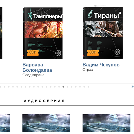
89
89
р
р
Варвара
Вадим Чекунов
Болондаева
Страх
След варана
АУДИОСЕРИАЛ