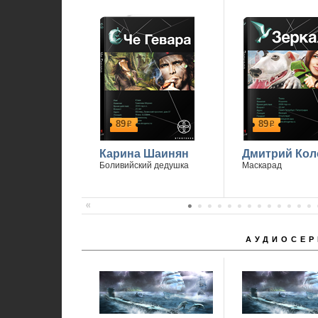
89
89
р
р
Карина Шаинян
Дмитрий Кол
Боливийский дедушка
Маскарад
АУДИОСЕР