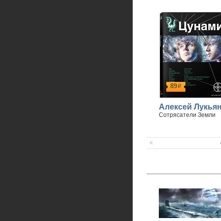
89
р
Алексей Лукья
Сотрясатели Земли