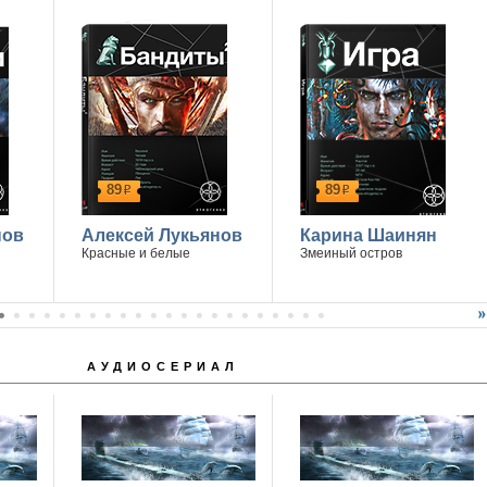
89
89
р
р
нов
Алексей Лукьянов
Карина Шаинян
Красные и белые
Змеиный остров
АУДИОСЕРИАЛ