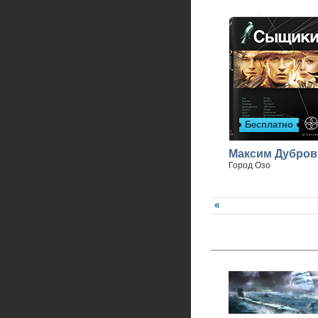
Бесплатно
Максим Дубров
Город Озо