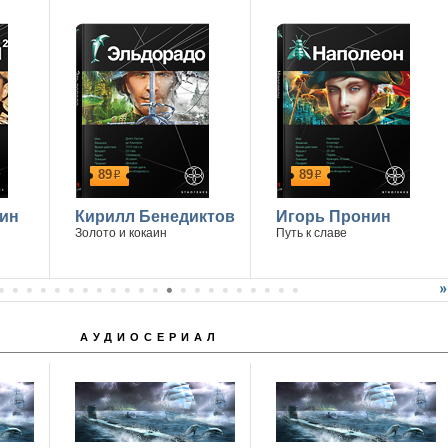
89
89
р
р
ин
Кирилл Бенедиктов
Игорь Пронин
Золото и кокаин
Путь к славе
АУДИОСЕРИАЛ