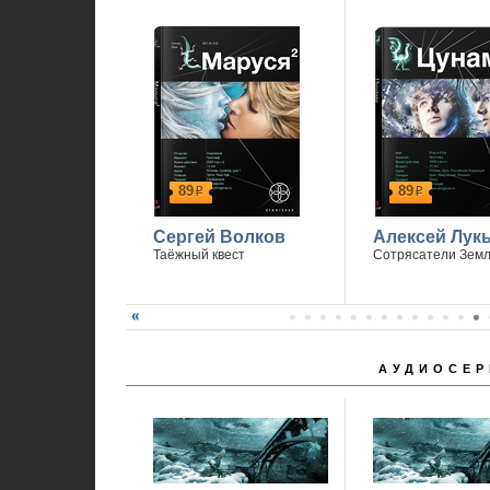
89
89
р
р
Сергей Волков
Алексей Лук
Таёжный квест
Сотрясатели Зем
АУДИОСЕР