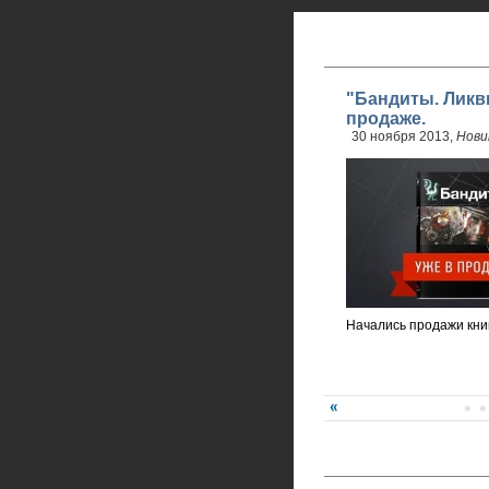
"Бандиты. Ликв
продаже.
30 ноября 2013,
Нови
Начались продажи кни