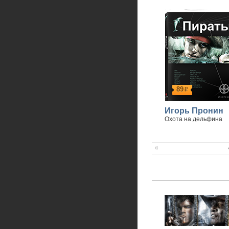
89
р
Игорь Пронин
Охота на дельфина