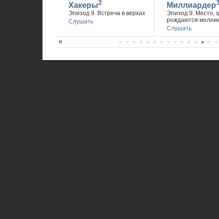
2
Хакеры
Миллиардер
Эпизод 9. Встреча в верхах
Эпизод 9. Место, г
рождаются молни
Слушать
Слушать