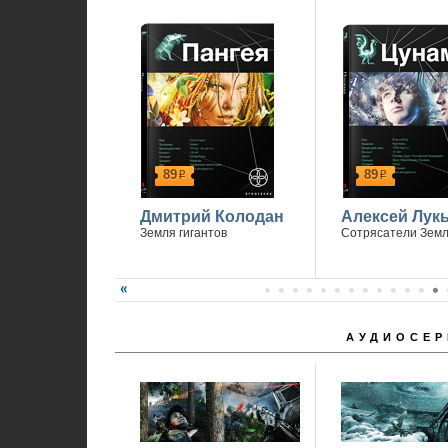
89
89
р
р
Дмитрий Колодан
Алексей Лук
Земля гигантов
Сотрясатели Зем
АУДИОСЕР