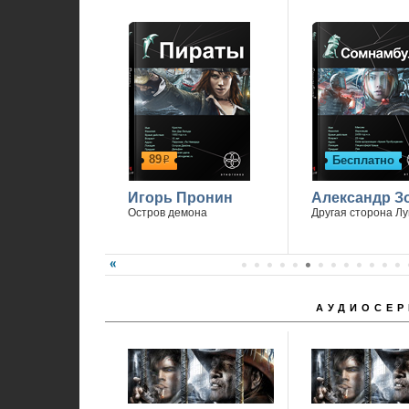
89
Бесплатно
р
Игорь Пронин
Александр З
Остров демона
Другая сторона Л
АУДИОСЕР