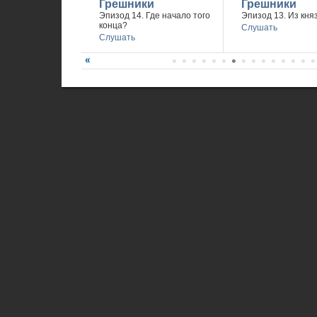
Грешники
Грешники
Эпизод 14. Где начало того
Эпизод 13. Из княз
конца?
Слушать
Слушать