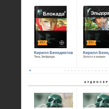
1
89
89
р
р
Кирилл Бенедиктов
Кирилл Бене
Тень Зигфрида
Золото и кокаин
АУДИОСЕР