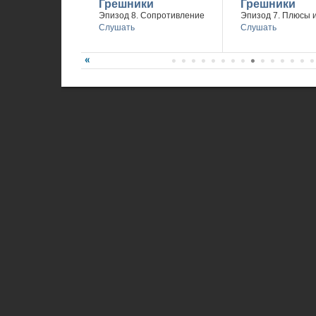
Грешники
Грешники
Эпизод 8. Сопротивление
Эпизод 7. Плюсы 
Слушать
Слушать