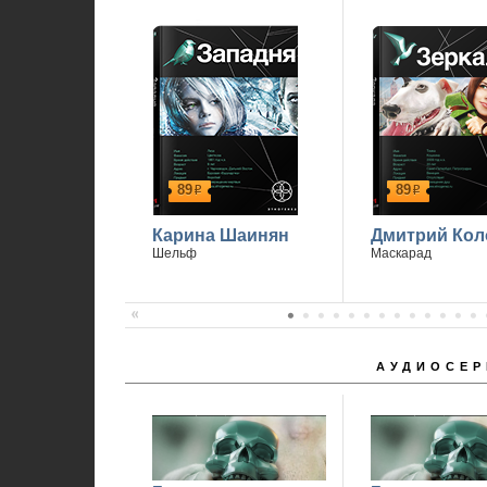
89
89
р
р
Карина Шаинян
Дмитрий Кол
Шельф
Маскарад
АУДИОСЕР