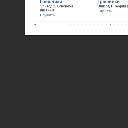
Грешники
Грешники
Эпизод 2. Основной
Эпизод 1. Теория 
инстинкт
Слушать
Слушать