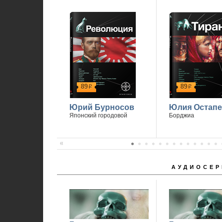
89
89
р
р
Юрий Бурносов
Юлия Остапе
Японский городовой
Борджиа
АУДИОСЕР