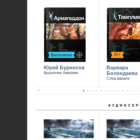
89
Бесплатно
р
Юрий Бурносов
Варвара
Крушение Америки
Болондаева
След варана
АУДИОСЕР