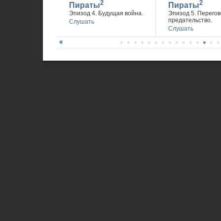
2
2
Пираты
Пираты
Эпизод 4. Будущая война.
Эпизод 5. Перегов
предательство.
Слушать
Слушать