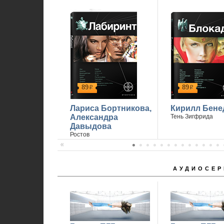
89
89
р
р
Лариса Бортникова,
Кирилл Бене
Александра
Тень Зигфрида
Давыдова
Ростов
АУДИОСЕР