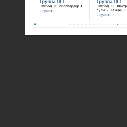
Группа ПГГ
Группа ПГГ
Эпизод 81. Миллиардер 3
Эпизод 80. Элект
пульс 2. Хакеры 2
Слушать
Слушать