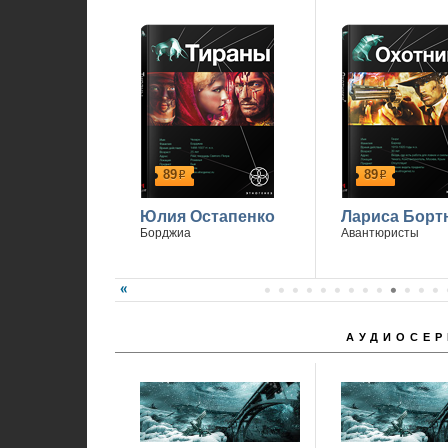
89
89
р
р
Юлия Остапенко
Лариса Борт
Борджиа
Авантюристы
АУДИОСЕР