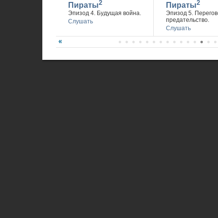
2
2
Пираты
Пираты
Эпизод 4. Будущая война.
Эпизод 5. Перегов
предательство.
Слушать
Слушать