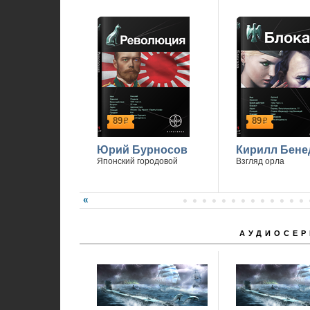
1
89
89
р
р
Юрий Бурносов
Кирилл Бене
Японский городовой
Взгляд орла
АУДИОСЕР