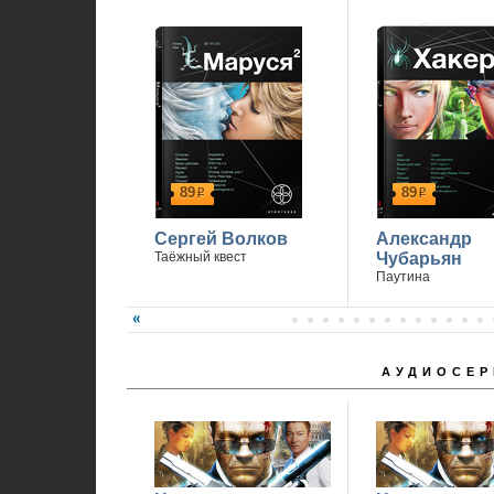
89
89
р
р
Сергей Волков
Александр
Таёжный квест
Чубарьян
Паутина
АУДИОСЕР