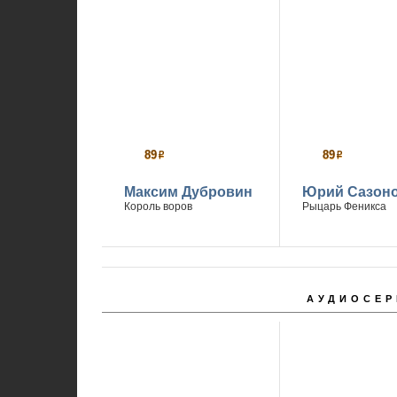
89
89
р
р
Максим Дубровин
Юрий Сазон
Король воров
Рыцарь Феникса
АУДИОСЕР