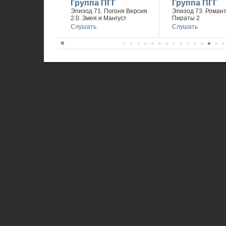
Группа ПГГ
Группа ПГГ
Эпизод 71. Погоня Версия
Эпизод 73. Романт
2.0. Змея и Мангуст
Пираты 2
Слушать
Слушать