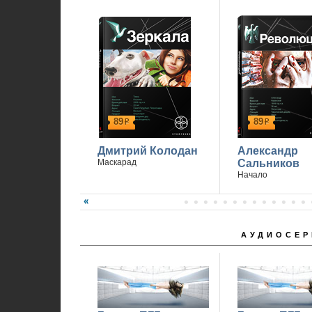
1
89
89
р
р
Дмитрий Колодан
Александр
Маскарад
Сальников
Начало
АУДИОСЕР