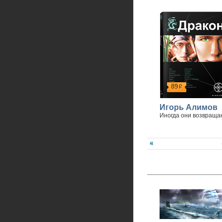
89
р
Игорь Алимов
Иногда они возвраща