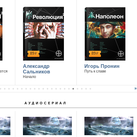
89
89
р
р
Александр
Игорь Пронин
ются
Сальников
Путь к славе
Начало
АУДИОСЕРИАЛ