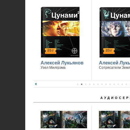
89
89
р
р
Алексей Лукьянов
Алексей Лук
Узел Милгрэма
Сотрясатели Зем
АУДИОСЕР