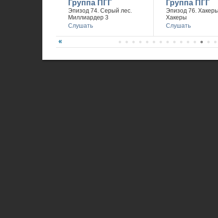
Группа ПГГ
Группа ПГГ
Эпизод 74. Серый лес.
Эпизод 76. Хакеры 
Миллиардер 3
Хакеры
Слушать
Слушать