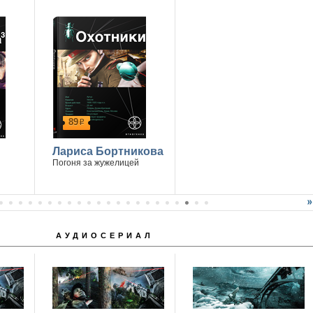
89
р
Лариса Бортникова
Погоня за жужелицей
АУДИОСЕРИАЛ