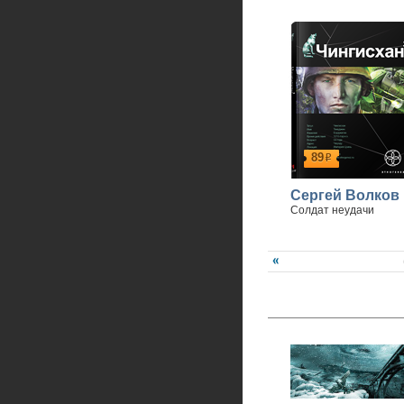
89
р
Сергей Волков
Солдат неудачи