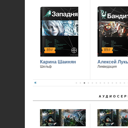
89
89
р
р
Карина Шаинян
Алексей Лук
Шельф
Ликвидация
АУДИОСЕР