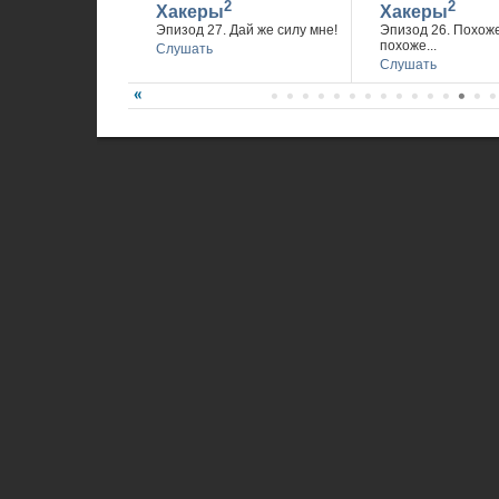
2
2
Хакеры
Хакеры
Эпизод 27. Дай же силу мне!
Эпизод 26. Похож
похоже...
Слушать
Слушать