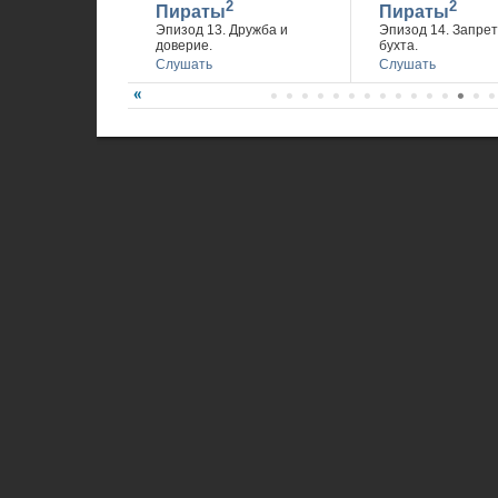
2
2
Пираты
Пираты
Эпизод 13. Дружба и
Эпизод 14. Запре
доверие.
бухта.
Слушать
Слушать