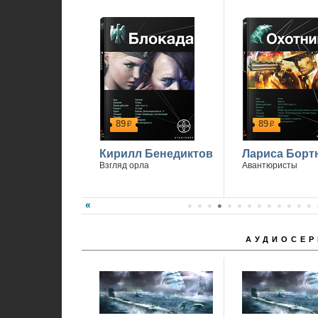
1
89
89
р
р
Кирилл Бенедиктов
Лариса Борт
Взгляд орла
Авантюристы
АУДИОСЕР