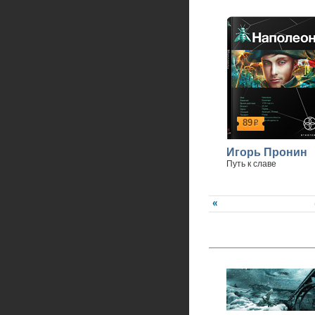
89
р
Игорь Пронин
Путь к славе