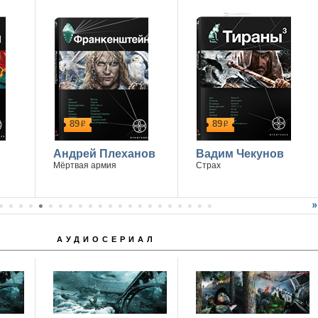
89
89
р
р
Андрей Плеханов
Вадим Чекунов
Мёртвая армия
Страх
АУДИОСЕРИАЛ