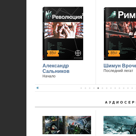
1
89
89
р
р
Александр
Шимун Вроч
Сальников
Последний легат
Начало
АУДИОСЕР