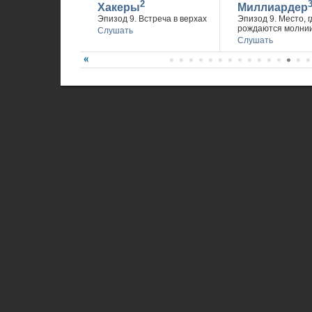
2
Хакеры
Миллиардер
Эпизод 9. Встреча в верхах
Эпизод 9. Место, г
рождаются молни
Слушать
Слушать