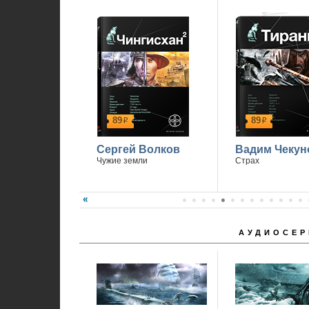
89
89
р
р
Сергей Волков
Вадим Чекун
Чужие земли
Страх
АУДИОСЕР