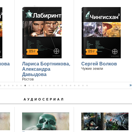
14 апреля г. Ростов-на-Дону
89
89
р
р
кова
Лариса Бортникова,
Сергей Волков
Александра
Чужие земли
Давыдова
Ростов
АУДИОСЕРИАЛ