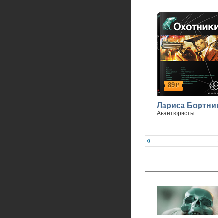
89
р
Лариса Бортни
Авантюристы