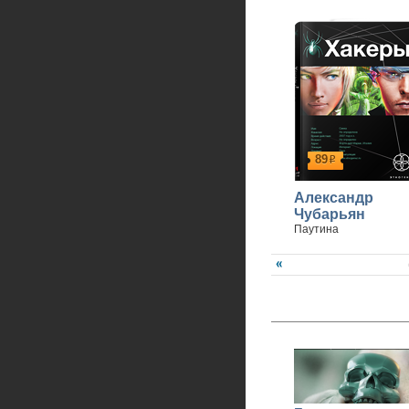
89
р
Александр
Чубарьян
Паутина