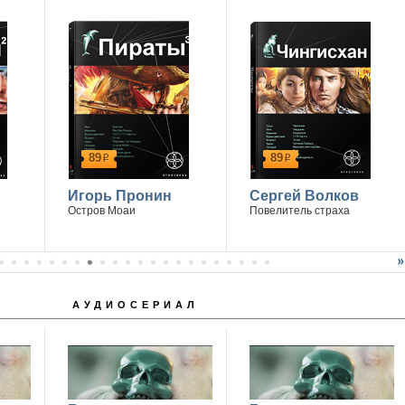
14 апреля г. Ростов-на-Дону
89
89
р
р
Игорь Пронин
Сергей Волков
Остров Моаи
Повелитель страха
АУДИОСЕРИАЛ